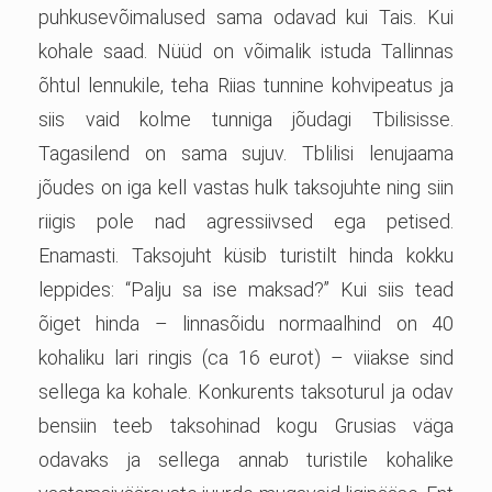
puhkusevõimalused sama odavad kui Tais. Kui
kohale saad. Nüüd on võimalik istuda Tallinnas
õhtul lennukile, teha Riias tunnine kohvipeatus ja
siis vaid kolme tunniga jõudagi Tbilisisse.
Tagasilend on sama sujuv. Tblilisi lenujaama
jõudes on iga kell vastas hulk taksojuhte ning siin
riigis pole nad agressiivsed ega petised.
Enamasti. Taksojuht küsib turistilt hinda kokku
leppides: “Palju sa ise maksad?” Kui siis tead
õiget hinda – linnasõidu normaalhind on 40
kohaliku lari ringis (ca 16 eurot) – viiakse sind
sellega ka kohale. Konkurents taksoturul ja odav
bensiin teeb taksohinad kogu Grusias väga
odavaks ja sellega annab turistile kohalike