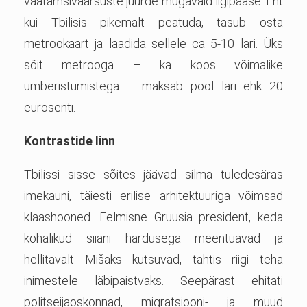
vaatamsiväärsuste juurde mugavaid ligipääse. Ent
kui Tbilisis pikemalt peatuda, tasub osta
metrookaart ja laadida sellele ca 5-10 lari. Üks
sõit metrooga – ka koos võimalike
ümberistumistega – maksab pool lari ehk 20
eurosenti.
Kontrastide linn
Tbilissi sisse sõites jäävad silma tuledesäras
imekauni, täiesti erilise arhitektuuriga võimsad
klaashooned. Eelmisne Gruusia president, keda
kohalikud siiani härdusega meentuavad ja
hellitavalt Mišaks kutsuvad, tahtis riigi teha
inimestele läbipaistvaks. Seepärast ehitati
politseijaoskonnad, migratsiooni- ja muud