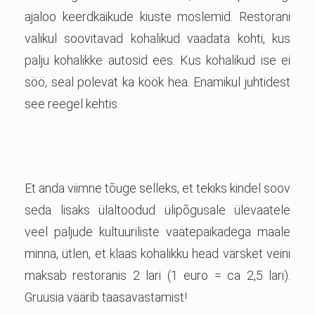
ajaloo keerdkäikude kiuste moslemid. Restorani
valikul soovitavad kohalikud vaadata kohti, kus
palju kohalikke autosid ees. Kus kohalikud ise ei
söö, seal polevat ka köök hea. Enamikul juhtidest
see reegel kehtis.
Et anda viimne tõuge selleks, et tekiks kindel soov
seda lisaks ülaltoodud ülipõgusale ülevaatele
veel paljude kultuuriliste vaatepaikadega maale
minna, ütlen, et klaas kohalikku head värsket veini
maksab restoranis 2 lari (1 euro = ca 2,5 lari).
Gruusia väärib taasavastamist!