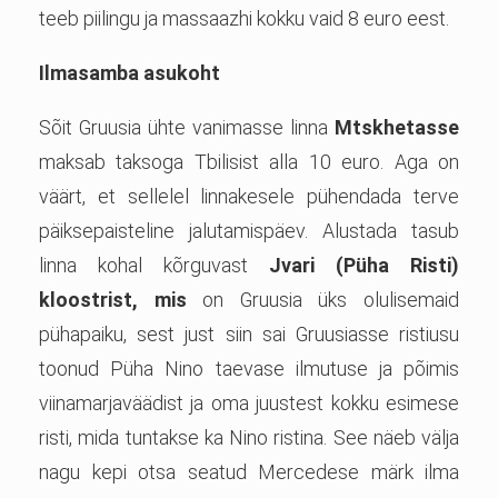
teeb piilingu ja massaazhi kokku vaid 8 euro eest.
Ilmasamba asukoht
Sõit Gruusia ühte vanimasse linna
Mtskhetasse
maksab taksoga Tbilisist alla 10 euro. Aga on
väärt, et sellelel linnakesele pühendada terve
päiksepaisteline jalutamispäev. Alustada tasub
linna kohal kõrguvast
Jvari (Püha Risti)
kloostrist, mis
on Gruusia üks olulisemaid
pühapaiku, sest just siin sai Gruusiasse ristiusu
toonud Püha Nino taevase ilmutuse ja põimis
viinamarjaväädist ja oma juustest kokku esimese
risti, mida tuntakse ka Nino ristina. See näeb välja
nagu kepi otsa seatud Mercedese märk ilma