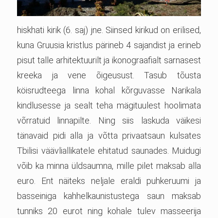
hiskhati kirik (6. saj) jne. Siinsed kirikud on erilised,
kuna Gruusia kristlus pärineb 4 sajandist ja erineb
pisut talle arhitektuurilt ja ikonograafialt sarnasest
kreeka ja vene õigeusust. Tasub tõusta
köisrudteega linna kohal kõrguvasse Narikala
kindlusesse ja sealt teha mägituulest hoolimata
võrratuid linnapilte. Ning siis laskuda väikesi
tänavaid pidi alla ja võtta privaatsaun kulsates
Tbilisi väävliallikatele ehitatud saunades. Muidugi
võib ka minna üldsaumna, mille pilet maksab alla
euro. Ent näiteks neljale eraldi puhkeruumi ja
basseiniga kahhelkaunistustega saun maksab
tunniks 20 eurot ning kohale tulev masseerija