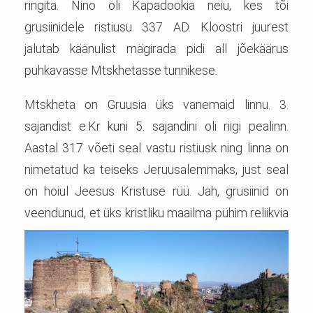
ringita. Nino oli Kapadookia neiu, kes tõi
grusiinidele ristiusu 337 AD. Kloostri juurest
jalutab käänulist mägirada pidi all jõekäärus
puhkavasse Mtskhetasse tunnikese.
Mtskheta on Gruusia üks vanemaid linnu. 3.
sajandist e.Kr kuni 5. sajandini oli riigi pealinn.
Aastal 317 võeti seal vastu ristiusk ning linna on
nimetatud ka teiseks Jeruusalemmaks, just seal
on hoiul Jeesus Kristuse rüü. Jah, grusiinid on
veendun
ud, et üks kristliku maailma pühim reliikvia