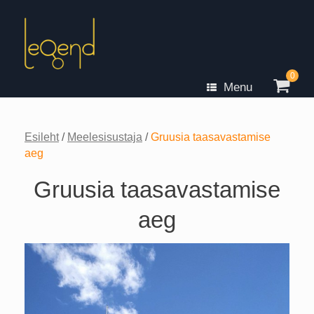
Skip
to
content
0
View
Menu
shopp
cart
Esileht
/
Meelesisustaja
/
Gruusia taasavastamise
aeg
Gruusia taasavastamise
aeg