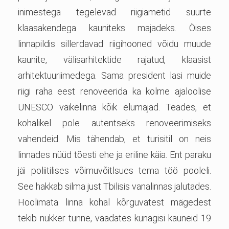
inimestega tegelevad riigiametid suurte
klaasakendega kauniteks majadeks. Öises
linnapildis sillerdavad riigihooned võidu muude
kaunite, välisarhitektide rajatud, klaasist
arhitektuuriimedega. Sama president lasi muide
riigi raha eest renoveerida ka kolme ajaloolise
UNESCO väikelinna kõik elumajad. Teades, et
kohalikel pole autentseks renoveerimiseks
vahendeid. Mis tähendab, et turisitil on neis
linnades nüüd tõesti ehe ja eriline käia. Ent paraku
jäi poliitilises võimuvõitlsues tema töö pooleli.
See hakkab silma just Tbilisis vanalinnas jalutades.
Hoolimata linna kohal kõrguvatest mägedest
tekib nukker tunne, vaadates kunagisi kauneid 19