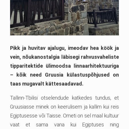
Pikk ja huvitav ajalugu, imeodav hea köök ja
vein, nõukanostalgia läbisegi rahvusvaheliste
tipparitektide ülimoodsa linnaarhitektuuriga
– kõik need Gruusia külastuspõhjused on
taas mugavalt kättesaadavad.
Tallinn-Tbilisi otselendude katkedes tundus, et
Gruusiasse minek on keerulisem ja kallim kui reis
Egiptusesse või Taisse. Ometi on sel maal kultuur
vaat et sama vana kui Egiptuses ning