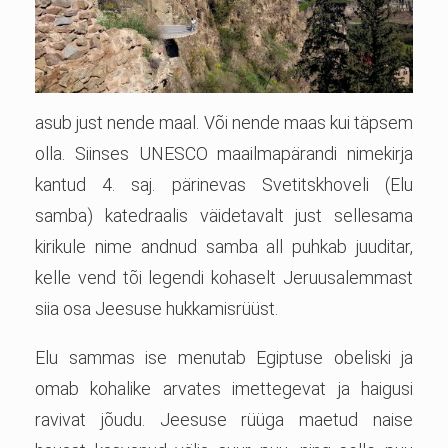
asub just nende maal. Või nende maas kui täpsem
olla. Siinses UNESCO maailmapärandi nimekirja
kantud 4. saj. pärinevas Svetitskhoveli (Elu
samba) katedraalis väidetavalt just sellesama
kirikule nime andnud samba all puhkab juuditar,
kelle vend tõi legendi kohaselt Jeruusalemmast
siia osa Jeesuse hukkamisrüüst.
Elu sammas ise menutab Egiptuse obeliski ja
omab kohalike arvates imettegevat ja haigusi
ravivat jõudu. Jeesuse rüüga maetud naise