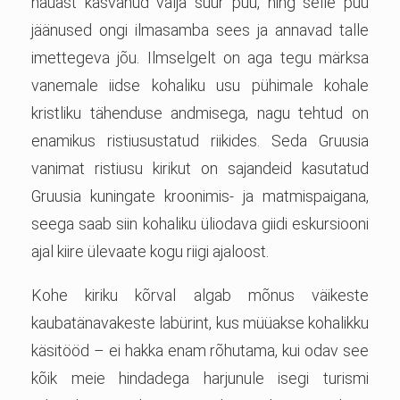
hauast kasvanud välja suur puu, ning selle puu
jäänused ongi ilmasamba sees ja annavad talle
imettegeva jõu. Ilmselgelt on aga tegu märksa
vanemale iidse kohaliku usu pühimale kohale
kristliku tähenduse andmisega, nagu tehtud on
enamikus ristiusustatud riikides. Seda Gruusia
vanimat ristiusu kirikut on sajandeid kasutatud
Gruusia kuningate kroonimis- ja matmispaigana,
seega saab siin kohaliku üliodava giidi eskursiooni
ajal kiire ülevaate kogu riigi ajaloost.
Kohe kiriku kõrval algab mõnus väikeste
kaubatänavakeste labürint, kus müüakse kohalikku
käsitööd – ei hakka enam rõhutama, kui odav see
kõik meie hindadega harjunule isegi turismi