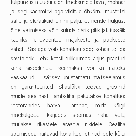
tulipunktis müüduna on. Imekauneid tava-, mohäär
ja isegi kashmiirvillaga vilditud õhkõrnu mustrilisi
salle ja õlarätikuid on nii palju, et nende hulgast
õige valimiseks võib kuluda päris pikk jalutuskäik
kauniks renoveeritud majakeste ja poekeste
vahel. Siis aga võib kohaliksu söögikohas tellida
savitaldrikul ehk ketsil tulikuumas ahjus praetud
kana siseelundid, seamaksa või ka näiteks
vasikaajud – särisev unustamatu maitseelamus
on garanteeritud. Shaslõkki teevad grusiinid
muide sealihast, lambaliha pakutakse kohalikes
restoranides harva. Lambad, mida kõigil
mäekülgedel karjades söömas näha võib,
müüakse rikastele araabia riikidele. Sealiha
söömisega näitavad kohalikud, et nad pole kõigi