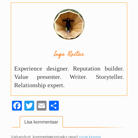
Inga Raitar
Experience designer. Reputation builder.
Value presenter. Writer. Storyteller.
Relationship expert.
F
T
E
S
a
wi
m
h
Lisa kommentaar
ce
tt
ai
ar
b
er
l
e
Vabandust, kommenteerimiseks pead
sisse logima
.